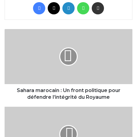
Facebook
X
Linkedin
WhatsApp
Partager par email
Sahara
marocain
:
Un
front
politique
pour
défendre
l’intégrité
du
Sahara marocain : Un front politique pour
Royaume
défendre l’intégrité du Royaume
Financement
de
la
force
antiterroriste