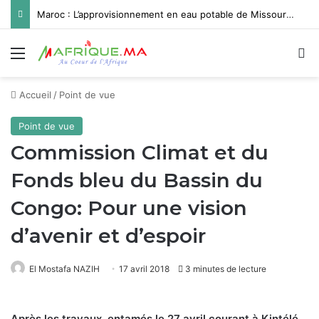
Maroc : L’approvisionnement en eau potable de Missour et Ouatat El Haj depuis le barrage Hassan II pleinement opérationnel avant fin 2026
Menu
R
Accueil
/
Point de vue
Point de vue
Commission Climat et du
Fonds bleu du Bassin du
Congo: Pour une vision
d’avenir et d’espoir
El Mostafa NAZIH
17 avril 2018
3 minutes de lecture
Après les travaux, entamés le 27 avril courant à Kintélé