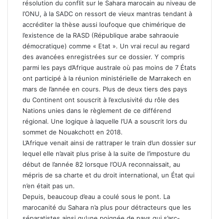
résolution du conflit sur le Sahara marocain au niveau de
l’ONU, à la SADC on ressort de vieux mantras tendant à
accréditer la thèse aussi loufoque que chimérique de
l’existence de la RASD (République arabe sahraouie
démocratique) comme « Etat ». Un vrai recul au regard
des avancées enregistrées sur ce dossier. Y compris
parmi les pays d’Afrique australe où pas moins de 7 États
ont participé à la réunion ministérielle de Marrakech en
mars de l’année en cours. Plus de deux tiers des pays
du Continent ont souscrit à l’exclusivité du rôle des
Nations unies dans le règlement de ce différend
régional. Une logique à laquelle l’UA a souscrit lors du
sommet de Nouakchott en 2018.
L’Afrique venait ainsi de rattraper le train d’un dossier sur
lequel elle n’avait plus prise à la suite de l’imposture du
début de l’année 82 lorsque l’OUA reconnaissait, au
mépris de sa charte et du droit international, un État qui
n’en était pas un.
Depuis, beaucoup d’eau a coulé sous le pont. La
marocanité du Sahara n’a plus pour détracteurs que les
séparatistes ainsi qu’une poignée de pays qui s’arc-