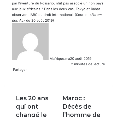
par l’aventure du Polisario, n’ait pas associé un non pays
aux jeux africains ? Dans les deux cas, Tokyo et Rabat
observent l’ABC du droit international. (Source:
«Forum
des As»
du 20 août 2019)
Mafrique.ma
20 août 2019
2 minutes de lecture
Partager
Facebook
X
Linkedin
WhatsApp
Partager
par
email
Les
Maroc
Les 20 ans
Maroc :
20
:
qui ont
Décès de
ans
Décès
qui
de
changé le
l’homme de