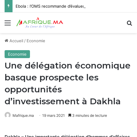
Ebola : l’OMS recommande d’évaluer le vaccin Ervebo contre le variant Bundibugyo
Menu
R
Accueil
/
Economie
Economie
Une délégation économique
basque prospecte les
opportunités
d’investissement à Dakhla
Mafrique.ma
19 mars 2021
3 minutes de lecture
Dakhla – Une importante délégation d’hommes d’affaires