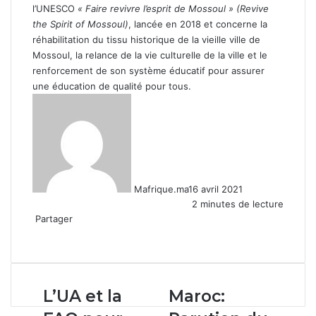
l’UNESCO
« Faire revivre l’esprit de Mossoul » (Revive
the Spirit of Mossoul)
, lancée en 2018 et concerne la
réhabilitation du tissu historique de la vieille ville de
Mossoul, la relance de la vie culturelle de la ville et le
renforcement de son système éducatif pour assurer
une éducation de qualité pour tous.
Mafrique.ma
16 avril 2021
2 minutes de lecture
Partager
Facebook
X
Linkedin
WhatsApp
Partager
par
email
L’UA
Maroc:
L’UA et la
Maroc:
et
Parution