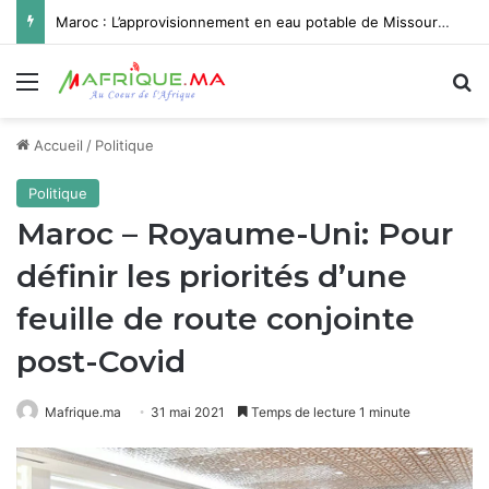
Maroc : L’approvisionnement en eau potable de Missour et Ouatat El Haj depuis le barrage Hassan II pleinement opérationnel avant fin 2026
Menu
R
Accueil
/
Politique
Politique
Maroc – Royaume-Uni: Pour
définir les priorités d’une
feuille de route conjointe
post-Covid
Mafrique.ma
31 mai 2021
Temps de lecture 1 minute