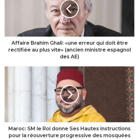
«une
erreur
qui
doit
être
rectifiée
au
Affaire Brahim Ghali: «une erreur qui doit être
plus
rectifiée au plus vite» (ancien ministre espagnol
vite»
des AE)
(ancien
ministre
Maroc:
espagnol
SM
des
le
AE)
Roi
donne
Ses
Hautes
instructions
pour
la
Maroc: SM le Roi donne Ses Hautes instructions
réouverture
pour la réouverture progressive des mosquées