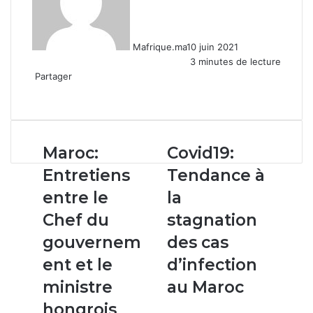
Mafrique.ma
10 juin 2021
3 minutes de lecture
Partager
Facebook
X
Linkedin
WhatsApp
Partager
par
email
Maroc:
Covid19:
Maroc:
Covid19:
Entretiens
Tendance
Entretiens
Tendance à
entre
à
le
la
entre le
la
Chef
stagnation
Chef du
stagnation
du
des
gouvernement
cas
gouvernem
des cas
et
d’infection
ent et le
d’infection
le
au
ministre
Maroc
ministre
au Maroc
hongrois
hongrois
des