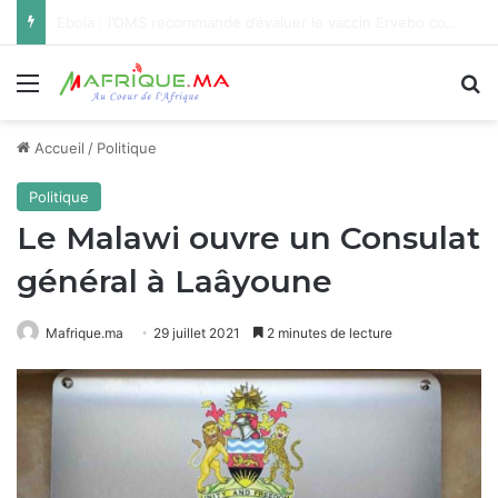
Ebola : l’agence sanitaire de l’UA appelle à une solidarité internationale renforcée face à l’aggravation de l’épidémie
Menu
R
Accueil
/
Politique
Politique
Le Malawi ouvre un Consulat
général à Laâyoune
Mafrique.ma
29 juillet 2021
2 minutes de lecture