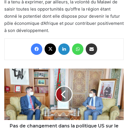
Il a tenu à exprimer, par ailleurs, la volonté du Malawi de
saisir toutes les opportunités qu’offre la région étant
donné le potentiel dont elle dispose pour devenir le futur
pôle économique d’Afrique et pour contribuer positivement
à son développement.
Facebook
X
Linkedin
WhatsApp
Partager par email
Pas
de
changement
dans
la
politique
US
sur
le
Sahara,
Pas de changement dans la politique US sur le