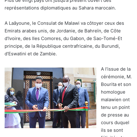
Plus de vingt pays ont jusqu’à présent ouvert des
représentations diplomatiques au Sahara marocain.
A Laâyoune, le Consulat de Malawi va côtoyer ceux des
Emirats arabes unis, de Jordanie, de Bahreïn, de Côte
d’Ivoire, des Iles Comores, du Gabon, de Sao-Tomé-Et
principe, de la République centrafricaine, du Burundi,
d’Eswatini et de Zambie.
A l’issue de la
cérémonie, M.
Bourita et son
homologue
malawien ont
tenu un point
de presse au
cours duquel
ils se sont