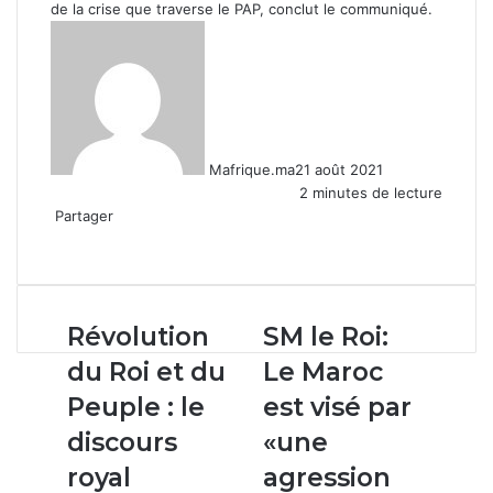
de la crise que traverse le PAP, conclut le communiqué.
Mafrique.ma
21 août 2021
2 minutes de lecture
Partager
Facebook
X
Linkedin
WhatsApp
Partager
par
email
Révolution
SM
Révolution
SM le Roi:
du
le
du Roi et du
Le Maroc
Roi
Roi:
et
Le
Peuple : le
est visé par
du
Maroc
discours
«une
Peuple
est
:
visé
royal
agression
le
par