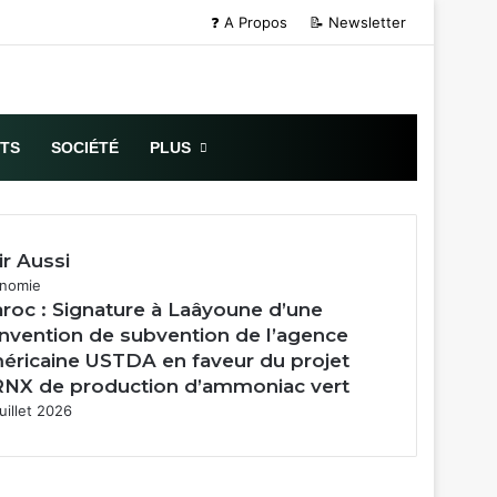
❓ A Propos
📝 Newsletter
Sidebar (barre
RTS
SOCIÉTÉ
PLUS
ir Aussi
mer
nomie
roc : Signature à Laâyoune d’une
nvention de subvention de l’agence
éricaine USTDA en faveur du projet
NX de production d’ammoniac vert
uillet 2026