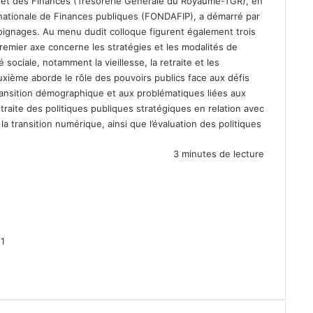
ie et des Finances (Trésorerie Générale du Royaume-TGR), en
ernationale de Finances publiques (FONDAFIP), a démarré par
moignages. Au menu dudit colloque figurent également trois
premier axe concerne les stratégies et les modalités de
 sociale, notamment la vieillesse, la retraite et les
uxième aborde le rôle des pouvoirs publics face aux défis
transition démographique et aux problématiques liées aux
il traite des politiques publiques stratégiques en relation avec
la transition numérique, ainsi que l’évaluation des politiques
3 minutes de lecture
1