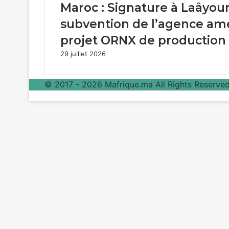
Maroc : Signature à Laâyou
subvention de l’agence am
projet ORNX de production
29 juillet 2026
© 2017 - 2026 Mafrique.ma All Rights Reserved 
Bouton
retour
en
haut
de
la
page