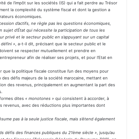
 de l’impôt sur les sociétés (IS) qui a fait perdre au Trésor
ent la complexité du système fiscal et dont la gestion a
pérateurs économiques.
a cession d’actifs, ne règle pas les questions économiques,
’un sujet d’État qui nécessite la participation de tous les
r privé et le secteur public en s’appuyant sur un capital
 défini »
, a-t-il dit, précisant que le secteur public et le
doivent se respecter mutuellement et prendre en
entrepreneur afin de réaliser ses projets, et pour l’Etat en
 que la politique fiscale constitue l’un des moyens pour
l’un des défis majeurs de la société marocaine, mettant en
ution des revenus, principalement en augmentant la part des
s.
éformes dites
« monotones »
qui consistent à accorder, à
les revenus, avec des réductions plus importantes dont
 résume pas à la seule justice fiscale, mais s’étend également
ds défis des finances publiques du 21ème siècle »
, jusqu’au