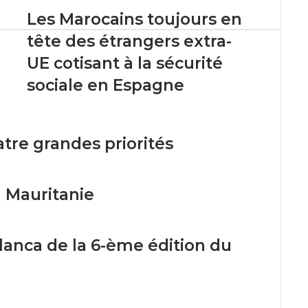
Les
Les Marocains toujours en
Marocains
tête des étrangers extra-
toujours
en
UE cotisant à la sécurité
tête
sociale en Espagne
des
étrangers
extra-
UE
atre grandes priorités
cotisant
à
la
sécurité
 Mauritanie
sociale
en
Espagne
anca de la 6-ème édition du