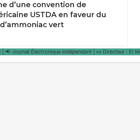
ne d’une convention de
éricaine USTDA en faveur du
 d’ammoniac vert
| 📢 Journal Électronique Indépendant | 📜 Directeur : El 