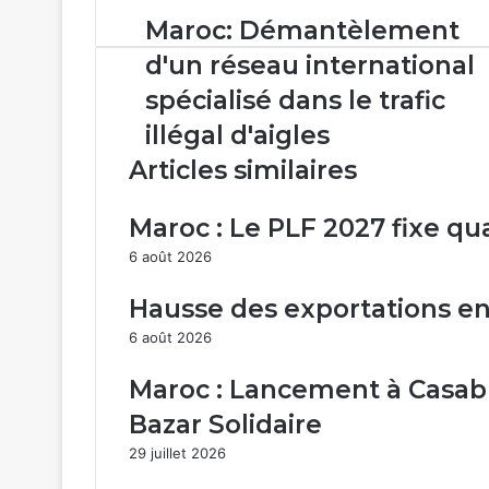
Maroc:
Maroc: Démantèlement
Démantèlement
d'un réseau international
d'un
réseau
spécialisé dans le trafic
international
illégal d'aigles
spécialisé
dans
Articles similaires
le
trafic
Maroc : Le PLF 2027 fixe qu
illégal
d'aigles
6 août 2026
Hausse des exportations en
6 août 2026
Maroc : Lancement à Casabl
Bazar Solidaire
29 juillet 2026