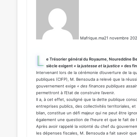
Mafrique.ma
21 novembre 202
L
e Trésorier général du Royaume, Noureddine Ben
siècle exigent
« la justesse et la justice »
des fi
Intervenant lors de la cérémonie d’ouverture de la q
publiques (CIFP), M. Bensouda a relevé que la réuss
gouvernement exige
« des finances publiques assai
permettront à l’Etat de construire l’avenir.
Il a, à cet effet, souligné que la dette publique con
entreprises publics, des collectivités territoriales, e
bilan, constitue un défi majeur qui ne peut être igno
également une question de l’heure et que le fait de 
Après avoir rappelé la volonté du chef du gouverneme
les dépenses fiscales, M. Bensouda a fait savoir que