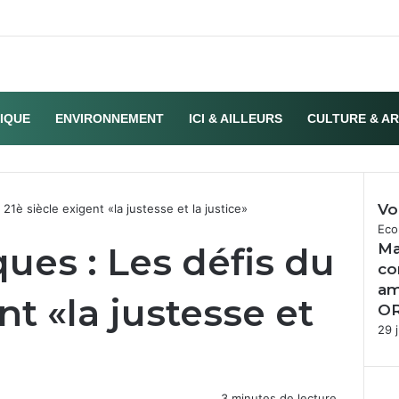
TIQUE
ENVIRONNEMENT
ICI & AILLEURS
CULTURE & A
Vo
21è siècle exigent «la justesse et la justice»
Fer
Eco
ues : Les défis du
Ma
co
am
nt «la justesse et
OR
29 j
3 minutes de lecture