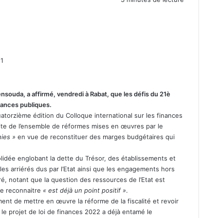
1
souda, a affirmé, vendredi à Rabat, que les défis du 21è
nances publiques.
uatorzième édition du Colloque international sur les finances
ite de l’ensemble de réformes mises en œuvres par le
nies »
en vue de reconstituer des marges budgétaires qui
solidée englobant la dette du Trésor, des établissements et
t les arriérés dus par l’Etat ainsi que les engagements hors
ré, notant que la question des ressources de l’Etat est
le reconnaitre
« est déjà un point positif »
.
nt de mettre en œuvre la réforme de la fiscalité et revoir
 le projet de loi de finances 2022 a déjà entamé le