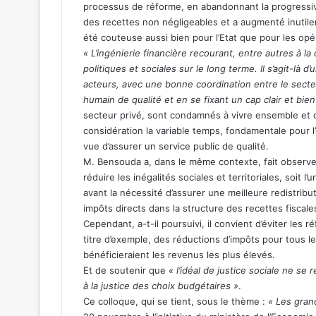
processus de réforme, en abandonnant la progressivité
des recettes non négligeables et a augmenté inutilem
été couteuse aussi bien pour l’Etat que pour les o
« L’ingénierie financière recourant, entre autres à l
politiques et sociales sur le long terme. Il s’agit-là d
acteurs, avec une bonne coordination entre le secteu
humain de qualité et en se fixant un cap clair et bien
secteur privé, sont condamnés à vivre ensemble et 
considération la variable temps, fondamentale pour l’
vue d’assurer un service public de qualité.
M. Bensouda a, dans le même contexte, fait observer
réduire les inégalités sociales et territoriales, soit 
avant la nécessité d’assurer une meilleure redistrib
impôts directs dans la structure des recettes fiscale
Cependant, a-t-il poursuivi, il convient d’éviter les r
titre d’exemple, des réductions d’impôts pour tous 
bénéficieraient les revenus les plus élevés.
Et de soutenir que
« l’idéal de justice sociale ne se
à la justice des choix budgétaires »
.
Ce colloque, qui se tient, sous le thème :
« Les gran