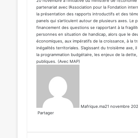
20 novembre à l’initiative du ministère de l’Econom
partenariat avec l’Association pour la Fondation int
la présentation des rapports introductifs et des té
panels qui s’articulent autour de plusieurs axes. Le 
financement des questions se rapportant à la fragilité
personnes en situation de handicap, alors que le de
économiques, aux impératifs de la croissance, à la 
inégalités territoriales. S’agissant du troisième axe, 
la programmation budgétaire, les enjeux de la dette, 
publiques. (Avec MAP)
Mafrique.ma
21 novembre 202
Partager
Facebook
X
Linkedin
WhatsApp
Partager
par
email