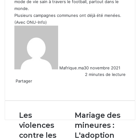
mode de vie sain à travers le football, partout dans le
monde.
Plusieurs campagnes communes ont déjà été menées.
(Avec ONU-Info)
Mafrique.ma
30 novembre 2021
2 minutes de lecture
Partager
Facebook
X
Linkedin
WhatsApp
Partager
par
email
Les
Mariage
Les
Mariage des
violences
des
violences
mineures :
contre
mineures
les
:
contre les
L'adoption
femmes
L'adoption