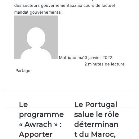
des secteurs gouvernementaux au cours de l’actuel
mandat gouvernemental.
Mafrique.ma
13 janvier 2022
2 minutes de lecture
Partager
Facebook
X
Linkedin
WhatsApp
Partager
par
email
Le
Le
Le
Le Portugal
programme
Portugal
programme
salue le rôle
« Awrach »
salue
:
le
« Awrach » :
déterminan
Apporter
rôle
Apporter
t du Maroc,
des
déterminant