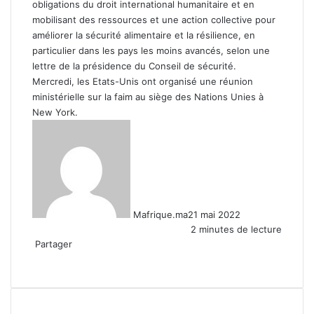
obligations du droit international humanitaire et en
mobilisant des ressources et une action collective pour
améliorer la sécurité alimentaire et la résilience, en
particulier dans les pays les moins avancés, selon une
lettre de la présidence du Conseil de sécurité.
Mercredi, les Etats-Unis ont organisé une réunion
ministérielle sur la faim au siège des Nations Unies à
New York.
Mafrique.ma
21 mai 2022
2 minutes de lecture
Partager
Facebook
X
Linkedin
WhatsApp
Partager
par
email