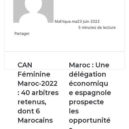
Mafrique.ma
23 juin 2022
5 minutes de lecture
Partager
Facebook
X
Linkedin
WhatsApp
Partager
par
email
CAN
Maroc :
CAN
Maroc : Une
Féminine
Une
Féminine
délégation
Maroc-
délégation
2022
économique
Maroc-2022
économiqu
:
espagnole
: 40 arbitres
e espagnole
40
prospecte
arbitres
les
retenus,
prospecte
retenus,
opportunités
dont 6
les
dont
d'investissement
6
à
Marocains
opportunité
Marocains
Dakhla