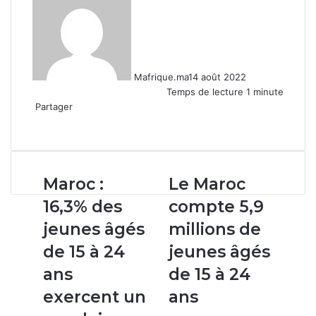
Mafrique.ma
14 août 2022
Temps de lecture 1 minute
Partager
Facebook
X
Linkedin
WhatsApp
Partager
par
email
Maroc
Le
Maroc :
Le Maroc
:
Maroc
16,3% des
compte 5,9
16,3%
compte
des
5,9
jeunes âgés
millions de
jeunes
millions
de 15 à 24
jeunes âgés
âgés
de
de
jeunes
ans
de 15 à 24
15
âgés
exercent un
ans
à
de
24
15