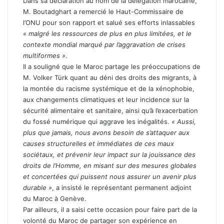
Dans sa déclaration au nom de la délégation marocaine,
M. Boutadghart a remercié le Haut-Commissaire de
l’ONU pour son rapport et salué ses efforts inlassables
« malgré les ressources de plus en plus limitées, et le
contexte mondial marqué par l’aggravation de crises
multiformes »
.
Il a souligné que le Maroc partage les préoccupations de
M. Volker Türk quant au déni des droits des migrants, à
la montée du racisme systémique et de la xénophobie,
aux changements climatiques et leur incidence sur la
sécurité alimentaire et sanitaire, ainsi qu’à l’exacerbation
du fossé numérique qui aggrave les inégalités.
« Aussi,
plus que jamais, nous avons besoin de s’attaquer aux
causes structurelles et immédiates de ces maux
sociétaux, et prévenir leur impact sur la jouissance des
droits de l’Homme, en misant sur des mesures globales
et concertées qui puissent nous assurer un avenir plus
durable »
, a insisté le représentant permanent adjoint
du Maroc à Genève.
Par ailleurs, il a saisi cette occasion pour faire part de la
volonté du Maroc de partager son expérience en