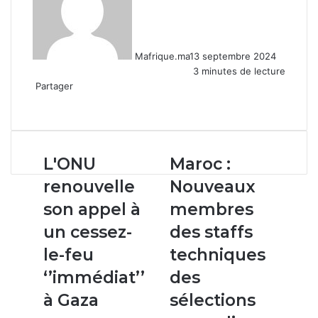
Mafrique.ma
13 septembre 2024
3 minutes de lecture
Partager
Facebook
X
Linkedin
WhatsApp
Partager
par
email
L'ONU
Maroc :
L'ONU
Maroc :
renouvelle
Nouveaux
renouvelle
Nouveaux
son
membres
appel
des
son appel à
membres
à
staffs
un cessez-
des staffs
un
techniques
cessez-
des
le-feu
techniques
le-
sélections
‘’immédiat’’
des
feu
masculines
‘’immédiat’’
et
à Gaza
sélections
à
féminines