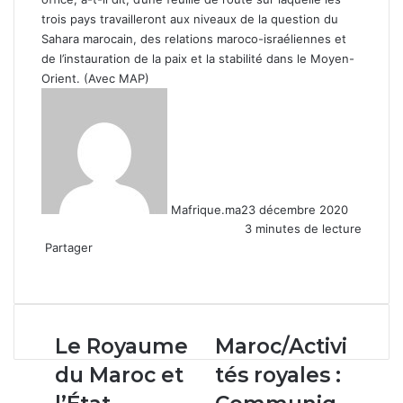
trois pays travailleront aux niveaux de la question du
Sahara marocain, des relations maroco-israéliennes et
de l’instauration de la paix et la stabilité dans le Moyen-
Orient. (Avec MAP)
Mafrique.ma
23 décembre 2020
3 minutes de lecture
Partager
Facebook
X
Linkedin
WhatsApp
Partager
par
email
Le
Maroc/Activités
Le Royaume
Maroc/Activi
Royaume
royales
du Maroc et
tés royales :
du
:
Maroc
Communiqué