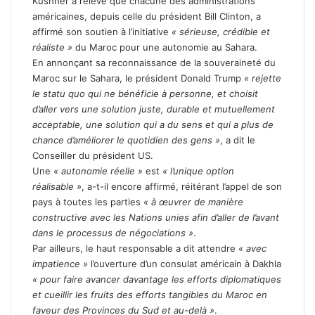
Kushner a relevé que chacune des administrations
américaines, depuis celle du président Bill Clinton, a
affirmé son soutien à l’initiative
« sérieuse, crédible et
réaliste »
du Maroc pour une autonomie au Sahara.
En annonçant sa reconnaissance de la souveraineté du
Maroc sur le Sahara, le président Donald Trump
« rejette
le statu quo qui ne bénéficie à personne, et choisit
d’aller vers une solution juste, durable et mutuellement
acceptable, une solution qui a du sens et qui a plus de
chance d’améliorer le quotidien des gens »
, a dit le
Conseiller du président US.
Une
« autonomie réelle »
est
« l’unique option
réalisable »
, a-t-il encore affirmé, réitérant l’appel de son
pays à toutes les parties
« à œuvrer de manière
constructive avec les Nations unies afin d’aller de l’avant
dans le processus de négociations »
.
Par ailleurs, le haut responsable a dit attendre
« avec
impatience »
l’ouverture d’un consulat américain à Dakhla
« pour faire avancer davantage les efforts diplomatiques
et cueillir les fruits des efforts tangibles du Maroc en
faveur des Provinces du Sud et au-delà »
.