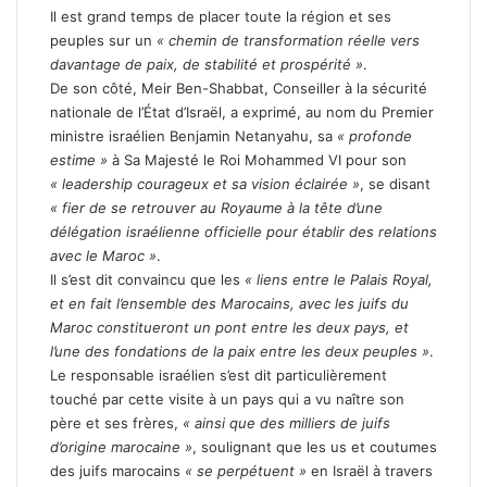
Il est grand temps de placer toute la région et ses
peuples sur un
« chemin de transformation réelle vers
davantage de paix, de stabilité et prospérité »
.
De son côté, Meir Ben-Shabbat, Conseiller à la sécurité
nationale de l’État d’Israël, a exprimé, au nom du Premier
ministre israélien Benjamin Netanyahu, sa
« profonde
estime »
à Sa Majesté le Roi Mohammed VI pour son
« leadership courageux et sa vision éclairée »
, se disant
« fier de se retrouver au Royaume à la tête d’une
délégation israélienne officielle pour établir des relations
avec le Maroc »
.
Il s’est dit convaincu que les
« liens entre le Palais Royal,
et en fait l’ensemble des Marocains, avec les juifs du
Maroc constitueront un pont entre les deux pays, et
l’une des fondations de la paix entre les deux peuples »
.
Le responsable israélien s’est dit particulièrement
touché par cette visite à un pays qui a vu naître son
père et ses frères,
« ainsi que des milliers de juifs
d’origine marocaine »
, soulignant que les us et coutumes
des juifs marocains
« se perpétuent »
en Israël à travers