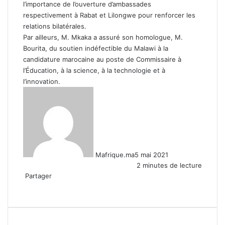
l’importance de l’ouverture d’ambassades
respectivement à Rabat et Lilongwe pour renforcer les
relations bilatérales.
Par ailleurs, M. Mkaka a assuré son homologue, M.
Bourita, du soutien indéfectible du Malawi à la
candidature marocaine au poste de Commissaire à
l’Éducation, à la science, à la technologie et à
l’innovation.
Mafrique.ma
5 mai 2021
2 minutes de lecture
Partager
Facebook
X
Linkedin
WhatsApp
Partager
par
email