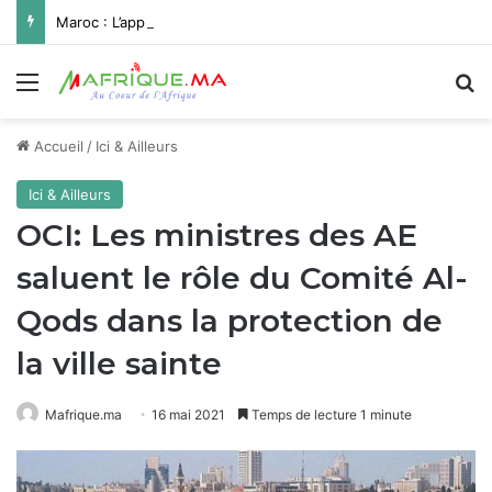
Maroc : L’approvisionnement en eau potable de Missour et Ouatat El Haj depuis le barrage Hassan II pleinement opérationnel avant fin 2026
Menu
R
Accueil
/
Ici & Ailleurs
Ici & Ailleurs
OCI: Les ministres des AE
saluent le rôle du Comité Al-
Qods dans la protection de
la ville sainte
Mafrique.ma
16 mai 2021
Temps de lecture 1 minute