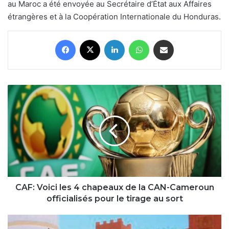
au Maroc a été envoyée au Secrétaire d’État aux Affaires
étrangères et à la Coopération Internationale du Honduras.
Facebook
X
Linkedin
WhatsApp
Partager par email
CAF:
Voici
les
4
chapeaux
de
la
CAN-
Cameroun
officialisés
CAF: Voici les 4 chapeaux de la CAN-Cameroun
pour
officialisés pour le tirage au sort
le
tirage
Maroc:
au