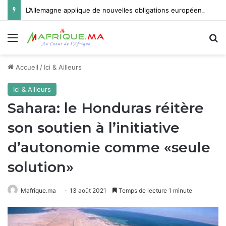
L’Allemagne applique de nouvelles obligations européennes sur la transparence de l’IA
Menu
R
Accueil
/
Ici & Ailleurs
Ici & Ailleurs
Sahara: le Honduras réitère
son soutien à l’initiative
d’autonomie comme «seule
solution»
Mafrique.ma
13 août 2021
Temps de lecture 1 minute