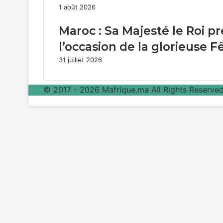
1 août 2026
Maroc : Sa Majesté le Roi p
l’occasion de la glorieuse 
31 juillet 2026
© 2017 - 2026 Mafrique.ma All Rights Reserved 
Bouton
retour
en
haut
de
la
page