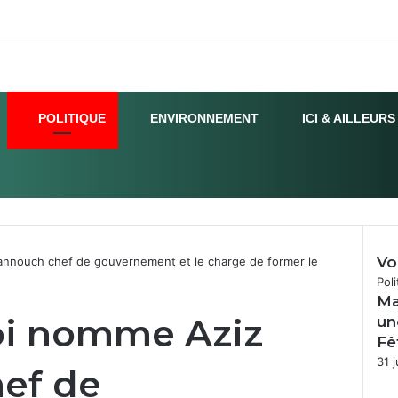
POLITIQUE
ENVIRONNEMENT
ICI & AILLEURS
Vo
nnouch chef de gouvernement et le charge de former le
Fer
Poli
Ma
oi nomme Aziz
un
Fê
31 j
ef de