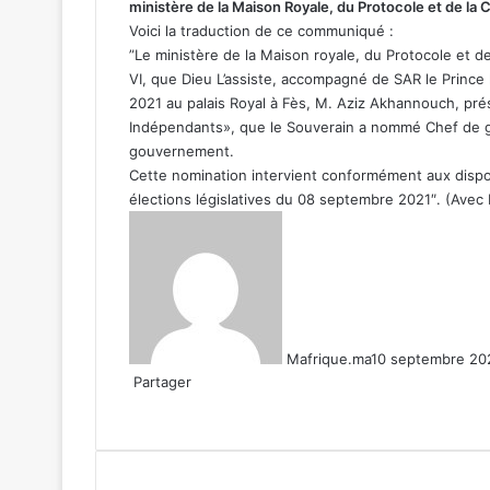
ministère de la Maison Royale, du Protocole et de l
Voici la traduction de ce communiqué :
”Le ministère de la Maison royale, du Protocole et
VI, que Dieu L’assiste, accompagné de SAR le Prince
2021 au palais Royal à Fès, M. Aziz Akhannouch, pr
Indépendants», que le Souverain a nommé Chef de 
gouvernement.
Cette nomination intervient conformément aux disposi
élections législatives du 08 septembre 2021″. (Avec
Mafrique.ma
10 septembre 20
Partager
Facebook
X
Linkedin
WhatsApp
Partager
par
email