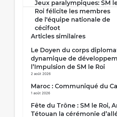
Jeux
Jeux paralympiques: SM l
paralympiques:
Roi félicite les membres
SM
le
de l'équipe nationale de
Roi
cécifoot
félicite
les
Articles similaires
membres
de
Le Doyen du corps diplomati
l'équipe
nationale
dynamique de développem
de
l’Impulsion de SM le Roi
cécifoot
2 août 2026
Maroc : Communiqué du Ca
1 août 2026
Fête du Trône : SM le Roi, 
Tétouan la cérémonie d’al