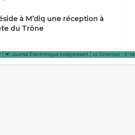
réside à M’diq une réception à
Fête du Trône
| 📢 Journal Électronique Indépendant | 📜 Directeur : El 