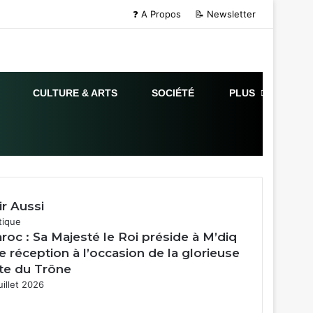
❓ A Propos
📝 Newsletter
CULTURE & ARTS
SOCIÉTÉ
PLUS
ir Aussi
mer
tique
roc : Sa Majesté le Roi préside à M’diq
e réception à l’occasion de la glorieuse
te du Trône
uillet 2026