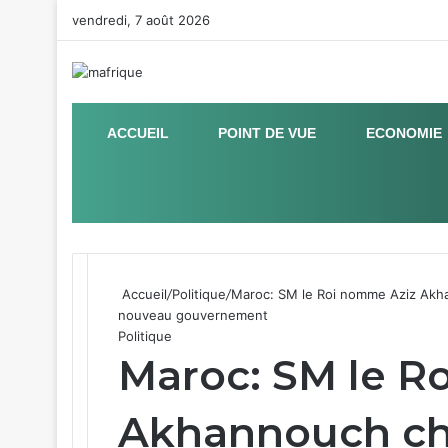
vendredi, 7 août 2026
ACCUEIL
POINT DE VUE
ECONOMIE
Sidebar (barre latérale)
Accueil
/
Politique
/
Maroc: SM le Roi nomme Aziz Akha
nouveau gouvernement
Politique
Maroc: SM le R
Akhannouch ch