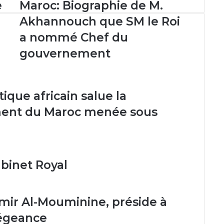
Maroc:
e
Maroc: Biographie de M.
Biographie
Akhannouch que SM le Roi
de
M.
a nommé Chef du
Akhannouch
gouvernement
que
SM
le
Roi
que africain salue la
a
nommé
ent du Maroc menée sous
Chef
du
gouvernement
binet Royal
Amir Al-Mouminine, préside à
légeance