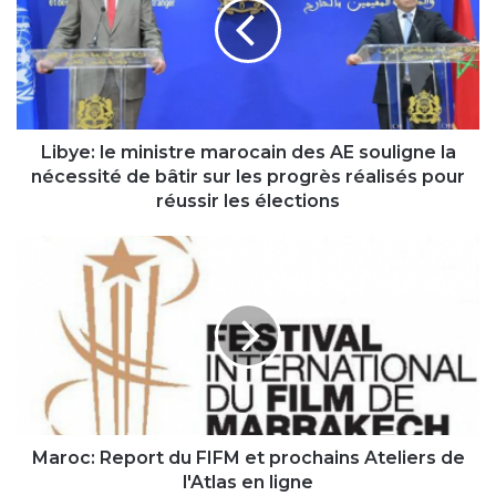
marocain
des
AE
souligne
la
nécessité
de
Libye: le ministre marocain des AE souligne la
bâtir
nécessité de bâtir sur les progrès réalisés pour
sur
réussir les élections
les
progrès
Maroc:
réalisés
Report
pour
du
réussir
FIFM
les
et
élections
prochains
Ateliers
de
l'Atlas
en
Maroc: Report du FIFM et prochains Ateliers de
ligne
l'Atlas en ligne