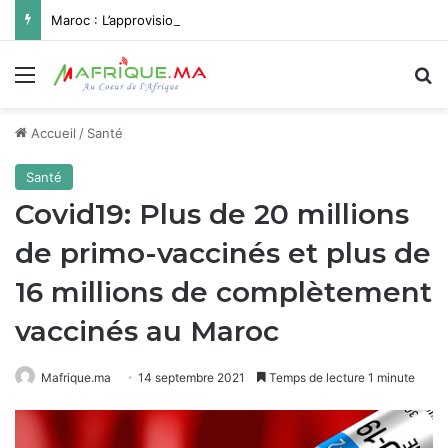
Maroc : L’approvisionnement en eau potable de Missour et Ouatat El Haj depuis le barrage Hassan II pleinement opérationnel avant fin 2026
Menu
R
Accueil
/
Santé
Santé
Covid19: Plus de 20 millions
de primo-vaccinés et plus de
16 millions de complètement
vaccinés au Maroc
Mafrique.ma
14 septembre 2021
Temps de lecture 1 minute