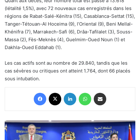
Quant aux décès, leur nombre total est passé à 13.618
(létalité 1,5%), avec 72 nouveaux cas enregistrés dans les
régions de Rabat-Salé-Kénitra (15), Casablanca-Settat (15),
Tanger-Tétouan-Al Hoceima (9), l’Oriental (9), Beni Mellal-
Khénifra (7), Marrakech-Safi (6), Drâa-Tafilalet (3), Souss-
Massa (2), Fès-Meknès (4), Guelmim-Oued Noun (1) et
Dakhla-Oued Eddahab (1).
Les cas actifs sont au nombre de 29.840, tandis que les
cas sévères ou critiques ont atteint 1.764, dont 66 placés
sous intubation.
Facebook
X
Linkedin
WhatsApp
Partager par email
Libye:
le
ministre