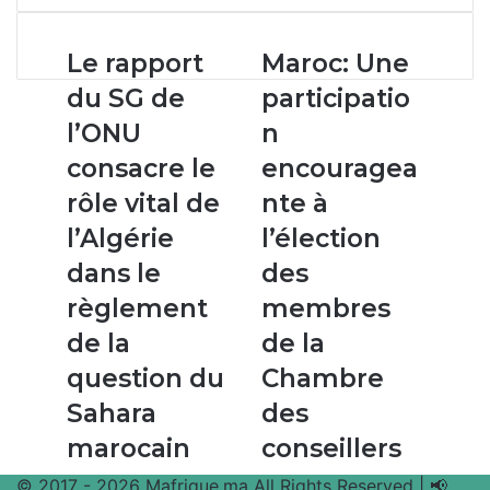
email
Le
Maroc:
Le rapport
Maroc: Une
rapport
Une
du SG de
participatio
du
participation
SG
encourageante
l’ONU
n
de
à
consacre le
encouragea
l’ONU
l’élection
consacre
des
rôle vital de
nte à
le
membres
l’Algérie
l’élection
rôle
de
vital
la
dans le
des
de
Chambre
règlement
membres
l’Algérie
des
dans
conseillers
de la
de la
le
question du
Chambre
règlement
de
Sahara
des
la
marocain
conseillers
question
du
© 2017 - 2026 Mafrique.ma All Rights Reserved | 📢