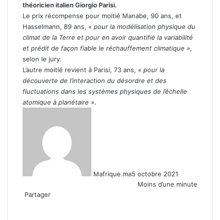
théoricien italien Giorgio Parisi.
Le prix récompense pour moitié Manabe, 90 ans, et
Hasselmann, 89 ans,
« pour la modélisation physique du
climat de la Terre et pour en avoir quantifié la variabilité
et prédit de façon fiable le réchauffement climatique »
,
selon le jury.
L’autre moitié revient à Parisi, 73 ans,
« pour la
découverte de l’interaction du désordre et des
fluctuations dans les systèmes physiques de l’échelle
atomique à planétaire »
.
Mafrique.ma
5 octobre 2021
Moins d’une minute
Partager
Facebook
X
Linkedin
WhatsApp
Partager
par