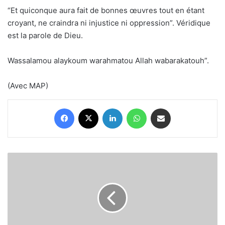
“Et quiconque aura fait de bonnes œuvres tout en étant
croyant, ne craindra ni injustice ni oppression”. Véridique
est la parole de Dieu.
Wassalamou alaykoum warahmatou Allah wabarakatouh”.
(Avec MAP)
Facebook
X
Linkedin
WhatsApp
Partager par email
Le
nouveau
gouvernement
marocain:
«Jeunesse,
compétence
et