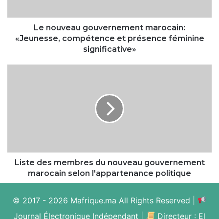
présence
féminine
significative»
Le nouveau gouvernement marocain:
«Jeunesse, compétence et présence féminine
significative»
Liste
des
membres
du
nouveau
gouvernement
marocain
selon
l'appartenance
politique
Liste des membres du nouveau gouvernement
marocain selon l'appartenance politique
© 2017 - 2026 Mafrique.ma All Rights Reserved |
Journal Électronique Indépendant |
Directeur : El