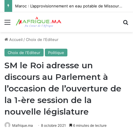
Maroc : L’approvisionnement en eau potable de Missour et Ouatat El Haj depuis le barrage Hassan II pleinement opérationnel avant fin 2026
Menu
R
Accueil
/
Choix de l'Editeur
Choix de l'Editeur
Politique
SM le Roi adresse un
discours au Parlement à
l’occasion de l’ouverture de
la 1-ère session de la
nouvelle législature
Mafrique.ma
8 octobre 2021
6 minutes de lecture