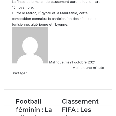
La finale et le match de classement auront lieu le mardi
16 novembre.
Outre le Maroc, l’Égypte et la Mauritanie, cette
compétition connaitra la participation des sélections
tunisienne, algérienne et libyenne.
Mafrique.ma
21 octobre 2021
Moins d’une minute
Partager
Facebook
X
Linkedin
WhatsApp
Partager
par
email
Football
Classement
Football
Classement
féminin :
FIFA
féminin : La
FIFA : Les
La
: