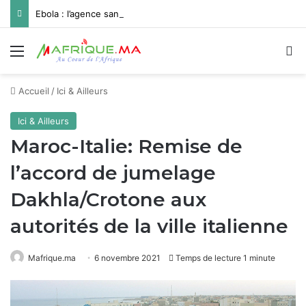
Ebola : l’agence sanitaire de l’UA appelle à une solidarité internationale renforcée face à l’aggravation de l’épidémie
Menu
R
Accueil
/
Ici & Ailleurs
Ici & Ailleurs
Maroc-Italie: Remise de
l’accord de jumelage
Dakhla/Crotone aux
autorités de la ville italienne
Mafrique.ma
6 novembre 2021
Temps de lecture 1 minute