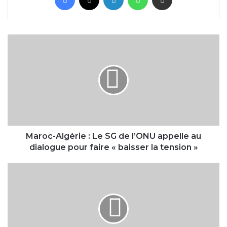
Maroc-
Algérie
:
Le
SG
de
l’ONU
appelle
au
dialogue
Maroc-Algérie : Le SG de l’ONU appelle au
pour
dialogue pour faire « baisser la tension »
faire
« baisser
Maroc :
la
SM
tension »
le
Roi
adresse
un