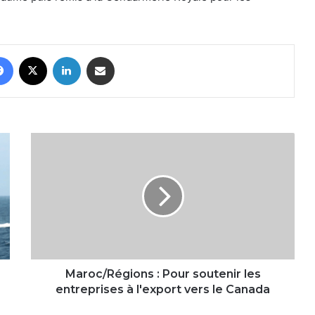
Facebook
X
Linkedin
Partager par email
Maroc/Régions
:
Pour
soutenir
les
entreprises
à
l'export
vers
le
Maroc/Régions : Pour soutenir les
Canada
entreprises à l'export vers le Canada