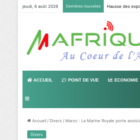
jeudi, 6 août 2026
Dernières nouvelles
CAN féminine : L
ACCUEIL
POINT DE VUE
ECONOMIE
Sidebar (barre latérale)
Accueil
/
Divers
/
Maroc : La Marine Royale porte assista
Divers