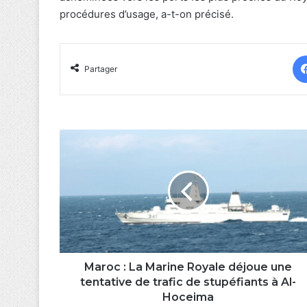
procédures d’usage, a-t-on précisé.
Partager
Maroc :
La
Marine
Royale
déjoue
une
tentative
de
trafic
de
Maroc : La Marine Royale déjoue une
stupéfiants
tentative de trafic de stupéfiants à Al-
à
Hoceima