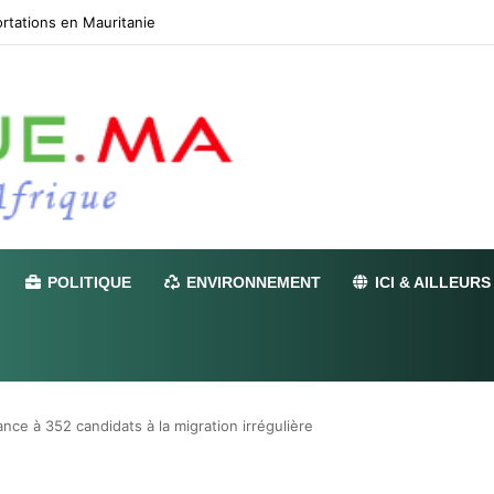
e Maroc se qualifie pour les quarts de finale
POLITIQUE
ENVIRONNEMENT
ICI & AILLEURS
nce à 352 candidats à la migration irrégulière