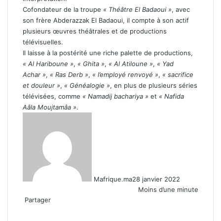
Cofondateur de la troupe
« Théâtre El Badaoui »
, avec
son frère Abderazzak El Badaoui, il compte à son actif
plusieurs œuvres théâtrales et de productions
télévisuelles.
Il laisse à la postérité une riche palette de productions,
« Al Hariboune »
,
« Ghita »
,
« Al Atiloune »
,
« Yad
Achar »
,
« Ras Derb »
,
« l’employé renvoyé »
,
« sacrifice
et douleur »
,
« Généalogie »
, en plus de plusieurs séries
télévisées, comme
« Namadij bachariya »
et
« Nafida
Aâla Moujtamâa »
.
Mafrique.ma
28 janvier 2022
Moins d’une minute
Partager
Facebook
X
Linkedin
WhatsApp
Partager
par