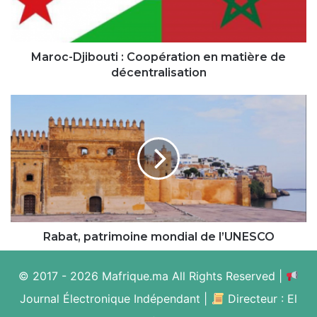
décentralisation
Maroc-Djibouti : Coopération en matière de
décentralisation
Rabat,
patrimoine
mondial
de
l’UNESCO
Rabat, patrimoine mondial de l’UNESCO
© 2017 - 2026 Mafrique.ma All Rights Reserved |
Journal Électronique Indépendant |
Directeur : El