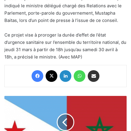
indiqué le ministre délégué chargé des Relations avec le
Parlement, porte-parole du gouvernement, Mustapha
Baitas, lors d’un point de presse à l’issue de ce conseil.
Ce projet vise à proroger la durée d’effet de l’état
d’urgence sanitaire sur l’ensemble du territoire national, du
jeudi 31 mars à partir de 18h jusqu’au samedi 30 avril à
18h, a précisé le ministre. (Avec MAP)
Facebook
X
Linkedin
WhatsApp
Partager par email
Maroc-
Djibouti :
Coopération
en
matière
de