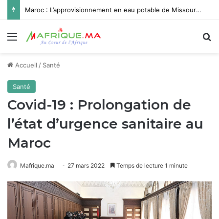
Maroc : L’approvisionnement en eau potable de Missour et Ouatat El Haj depuis le barrage Hassan II pleinement opérationnel avant fin 2026
Menu
R
Accueil
/
Santé
Santé
Covid-19 : Prolongation de
l’état d’urgence sanitaire au
Maroc
Mafrique.ma
27 mars 2022
Temps de lecture 1 minute