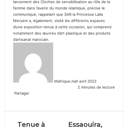
lancement des Cloches de sensibilisation au rôle de la
femme dans l’avenir du monde islamique, précise le
communiqué, rappelant que SAR la Princesse Lalla
Meryem a, également, visité les différents espaces
d’une exposition tenue à cette occasion, qui comprend
notamment des œuvres d’art plastique et des produits
d’artisanat marocain.
Mafrique.ma
1 avril 2022
2 minutes de lecture
Partager
Facebook
X
Linkedin
WhatsApp
Partager
par
email
Tenue
Essaouira,
Tenue à
Essaouira,