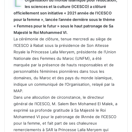
L’
Organisation du monde islamique pour l’éducation,
les sciences et la culture (ICESCO) a clôturé
officiellement son initiative « 2021 année de l’ICESCO
pour la femme », lancée l’année dernière sous le thème
« Femmes pour le futur » sous le haut patronage de Sa
Majesté le Roi Mohammed VI.
La cérémonie de clôture, tenue mercredi au siège de
l’ICESCO à Rabat sous la présidence de Son Altesse
Royale la Princesse Lalla Meryem, présidente de l’Union
Nationale des Femmes du Maroc (UNFM), a été
marquée par la présence de hauts responsables et de
personnalités féminines pionnières dans tous les
domaines, du Maroc et des pays du monde islamique,
indique un communiqué de l’Organisation, relayé par la
MAP.
Dans une allocution de circonstance, le directeur
général de l’ICESCO, M. Salem Ben Mohamed El Malek, a
exprimé sa profonde gratitude à Sa Majesté le Roi
Mohammed VI pour le patronage de l’Année de l’ICESCO
pour la femme, et fait part de ses chaleureux
remerciements à SAR la Princesse Lalla Meryem qui