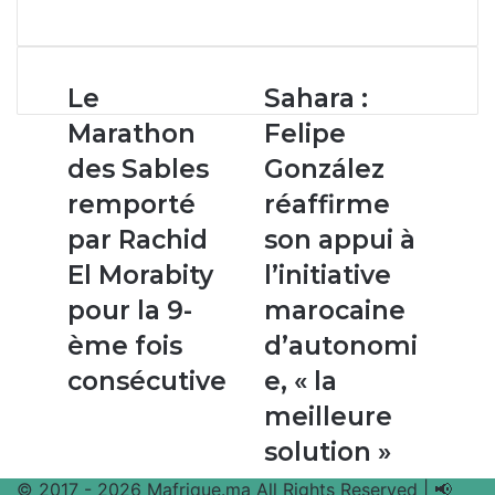
par
email
Le
Sahara
Le
Sahara :
Marathon
:
Marathon
Felipe
des
Felipe
Sables
González
des Sables
González
remporté
réaffirme
remporté
réaffirme
par
son
Rachid
appui
par Rachid
son appui à
El
à
El Morabity
l’initiative
Morabity
l’initiative
pour
marocaine
pour la 9-
marocaine
la
d’autonomie,
ème fois
d’autonomi
9-
« la
ème
meilleure
consécutive
e, « la
fois
solution »
meilleure
consécutive
solution »
© 2017 - 2026 Mafrique.ma All Rights Reserved | 📢