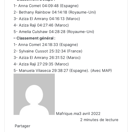
1- Anna Comet 04:09:48 (Espagne)
2- Bethany Rainbow 04:14:18 (Royaume-Uni)
3- Aziza El Amrany 04:16:13 (Maroc)
4- Aziza Raji 04:27:46 (Maroc)
5- Amelia Culshaw 04:28:28 (Royaume-Uni)
– Classement général :
1- Anna Comet 24:18:33 (Espagne)
2- Sylvaine Cussot 25:32:34 (France)
3- Aziza El Amrany 26:31:52 (Maroc)
4- Aziza Raji 27:29:35 (Maroc)
5- Manuela Vilaseca 29:38:27 (Espagne). (Avec MAP)
Mafrique.ma
3 avril 2022
2 minutes de lecture
Partager
Facebook
X
Linkedin
WhatsApp
Partager