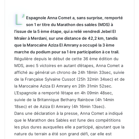
L’
Espagnole Anna Comet a, sans surprise, remporté
son 1 er titre du Marathon des sables (MDS) à
l’issue de la 5 ème étape, qui a relié vendredi Jebel El
Mraïer à Merdani, sur une distance de 42,2 km, tandis
que la Marocaine Aziza El Amrany a occupé la 3 ème
marche du podium pour sa 1 ère participation à ce trail.
Régulière depuis le début de cette 36 ème édition du
MDS, avec 5 victoires en autant d’étapes, Anna Comet a
affiché au général un chrono de 24h 18min 33sec, suivie
de la Française Sylvaine Cussot (25h 32min 34sec) et de
la Marocaine Aziza El Amrany en 26h 31min 52sec.
L’Espagnole a remporté l’étape en 4h 09min 48sec,
suivie de la Britannique Bethany Rainbow (4h 14min
18sec) et de Aziza El Amrany (4h 16min 13sec).
Dans une déclaration à la presse, Anna Comet a indiqué
que le Marathon des Sables est l’une des compétitions
les plus dures auxquelles elle a participé, ajoutant que la
nature du terrain a été son grand défi, car elle est