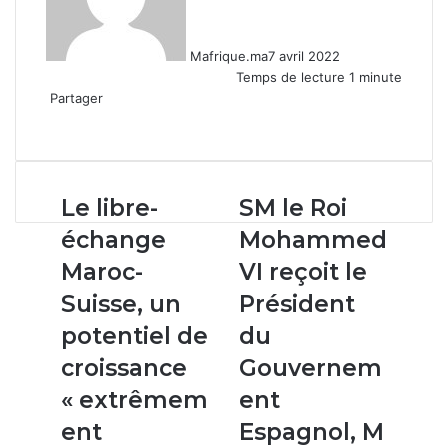
Mafrique.ma
7 avril 2022
Temps de lecture 1 minute
Partager
Facebook
X
Linkedin
WhatsApp
Partager
par
email
Le
SM
Le libre-
SM le Roi
libre-
le
échange
Mohammed
échange
Roi
Maroc-
Mohammed
Maroc-
VI reçoit le
Suisse,
VI
Suisse, un
Président
un
reçoit
potentiel
le
potentiel de
du
de
Président
croissance
Gouvernem
croissance
du
« extrêmement
Gouvernement
« extrêmem
ent
important »
Espagnol,
ent
Espagnol, M
M