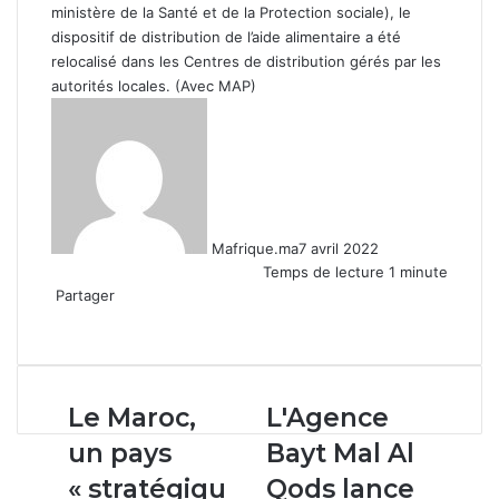
ministère de la Santé et de la Protection sociale), le
dispositif de distribution de l’aide alimentaire a été
relocalisé dans les Centres de distribution gérés par les
autorités locales. (Avec MAP)
Mafrique.ma
7 avril 2022
Temps de lecture 1 minute
Partager
Facebook
X
Linkedin
WhatsApp
Partager
par
email
Le
L'Agence
Le Maroc,
L'Agence
Maroc,
Bayt
un pays
Bayt Mal Al
un
Mal
pays
Al
« stratégiqu
Qods lance