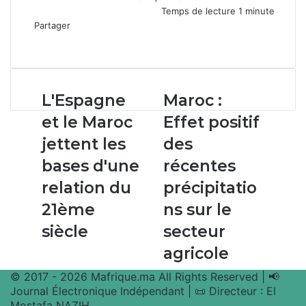
Temps de lecture 1 minute
Partager
Facebook
X
Linkedin
WhatsApp
Partager
par
email
L'Espagne
Maroc :
L'Espagne
Maroc :
et
Effet
et le Maroc
Effet positif
le
positif
Maroc
des
jettent les
des
jettent
récentes
bases d'une
récentes
les
précipitations
bases
sur
relation du
précipitatio
d'une
le
21ème
ns sur le
relation
secteur
du
agricole
siècle
secteur
21ème
agricole
siècle
© 2017 - 2026 Mafrique.ma All Rights Reserved | 📢
Journal Électronique Indépendant | 📜 Directeur : El
Mostafa NAZIH