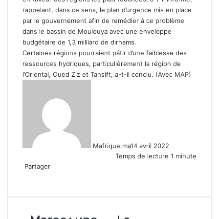
rappelant, dans ce sens, le plan d’urgence mis en place
par le gouvernement afin de remédier à ce problème
dans le bassin de Moulouya avec une enveloppe
budgétaire de 1,3 milliard de dirhams.
Certaines régions pourraient pâtir d’une faiblesse des
ressources hydriques, particulièrement la région de
l’Oriental, Oued Ziz et Tansift, a-t-il conclu. (Avec MAP)
Mafrique.ma
14 avril 2022
Temps de lecture 1 minute
Partager
Facebook
X
Linkedin
WhatsApp
Partager
par
email
Maroc
La