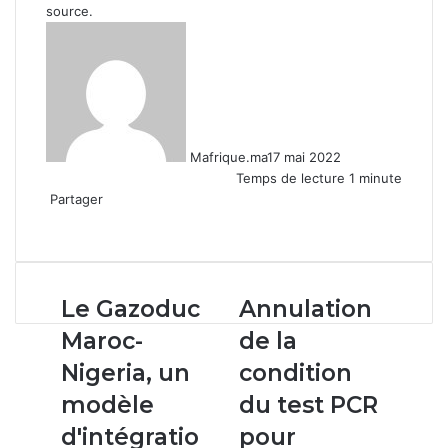
source.
Mafrique.ma
17 mai 2022
Temps de lecture 1 minute
Partager
Facebook
X
Linkedin
WhatsApp
Partager
par
email
Le
Annulation
Le Gazoduc
Annulation
Gazoduc
de
Maroc-
de la
Maroc-
la
Nigeria,
condition
Nigeria, un
condition
un
du
modèle
du test PCR
modèle
test
d'intégration
PCR
d'intégratio
pour