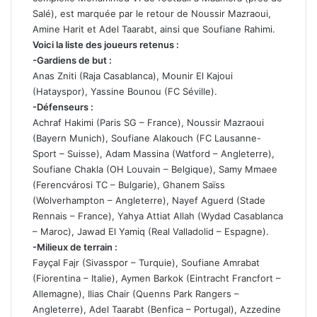
Salé), est marquée par le retour de Noussir Mazraoui,
Amine Harit et Adel Taarabt, ainsi que Soufiane Rahimi.
Voici la liste des joueurs retenus :
-Gardiens de but :
Anas Zniti (Raja Casablanca), Mounir El Kajoui
(Hatayspor), Yassine Bounou (FC Séville).
-Défenseurs :
Achraf Hakimi (Paris SG – France), Noussir Mazraoui
(Bayern Munich), Soufiane Alakouch (FC Lausanne-
Sport – Suisse), Adam Massina (Watford – Angleterre),
Soufiane Chakla (OH Louvain – Belgique), Samy Mmaee
(Ferencvárosi TC – Bulgarie), Ghanem Saïss
(Wolverhampton – Angleterre), Nayef Aguerd (Stade
Rennais – France), Yahya Attiat Allah (Wydad Casablanca
– Maroc), Jawad El Yamiq (Real Valladolid – Espagne).
-Milieux de terrain :
Fayçal Fajr (Sivasspor – Turquie), Soufiane Amrabat
(Fiorentina – Italie), Aymen Barkok (Eintracht Francfort –
Allemagne), Ilias Chair (Quenns Park Rangers –
Angleterre), Adel Taarabt (Benfica – Portugal), Azzedine