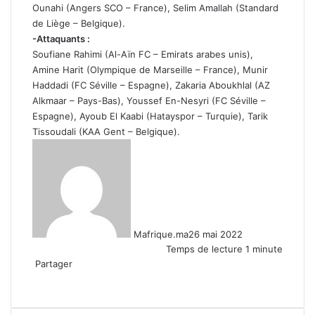
Ounahi (Angers SCO – France), Selim Amallah (Standard
de Liège – Belgique).
-Attaquants :
Soufiane Rahimi (Al-Aïn FC – Emirats arabes unis),
Amine Harit (Olympique de Marseille – France), Munir
Haddadi (FC Séville – Espagne), Zakaria Aboukhlal (AZ
Alkmaar – Pays-Bas), Youssef En-Nesyri (FC Séville –
Espagne), Ayoub El Kaabi (Hatayspor – Turquie), Tarik
Tissoudali (KAA Gent – Belgique).
Mafrique.ma
26 mai 2022
Temps de lecture 1 minute
Partager
Facebook
X
Linkedin
WhatsApp
Partager
par
email