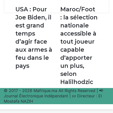
USA :
Maroc/Foot
USA : Pour
Maroc/Foot
Pour
:
Joe Biden, il
: la sélection
Joe
la
Biden,
sélection
est grand
nationale
il
nationale
temps
accessible à
est
accessible
grand
à
d’agir face
tout joueur
temps
tout
aux armes à
capable
d’agir
joueur
face
capable
feu dans le
d'apporter
aux
d'apporter
pays
un plus,
armes
un
à
plus,
selon
feu
selon
Halilhodzic
dans
Halilhodzic
le
© 2017 - 2026 Mafrique.ma All Rights Reserved | 📢
pays
Journal Électronique Indépendant | 📜 Directeur : El
Mostafa NAZIH
Bouton
retour