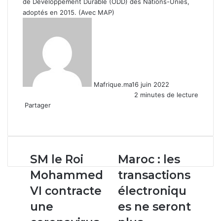
de Développement Durable (ODD) des Nations-Unies,
adoptés en 2015. (Avec MAP)
Mafrique.ma
16 juin 2022
2 minutes de lecture
Partager
Facebook
X
Linkedin
WhatsApp
Partager
par
email
SM
Maroc :
SM le Roi
Maroc : les
le
les
Mohammed
transactions
Roi
transactions
Mohammed
électroniques
VI contracte
électroniqu
VI
ne
une
es ne seront
contracte
seront
une
plus