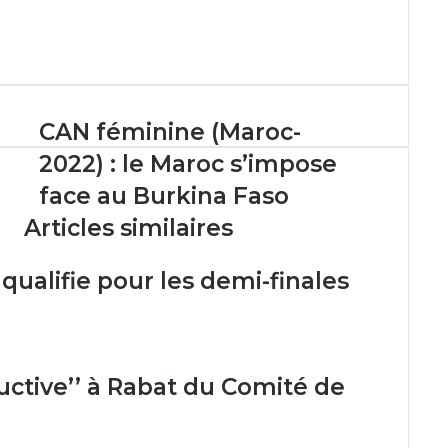
CAN
CAN féminine (Maroc-
féminine
2022) : le Maroc s’impose
(Maroc-
2022)
face au Burkina Faso
:
Articles similaires
le
Maroc
s’impose
qualifie pour les demi-finales
face
au
Burkina
Faso
ructive’’ à Rabat du Comité de