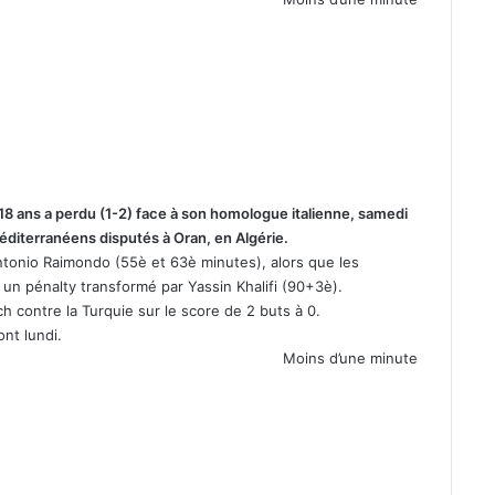
18 ans a perdu (1-2) face à son homologue italienne, samedi
méditerranéens disputés à Oran, en Algérie.
’Antonio Raimondo (55è et 63è minutes), alors que les
 un pénalty transformé par Yassin Khalifi (90+3è).
ch contre la Turquie sur le score de 2 buts à 0.
ont lundi.
Moins d’une minute