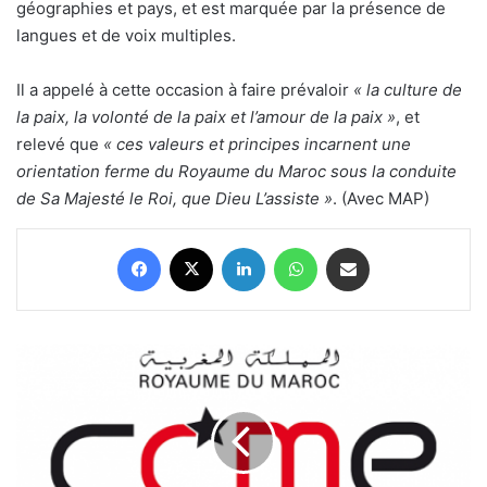
géographies et pays, et est marquée par la présence de
langues et de voix multiples.
Il a appelé à cette occasion à faire prévaloir
« la culture de
la paix, la volonté de la paix et l’amour de la paix »
, et
relevé que
« ces valeurs et principes incarnent une
orientation ferme du Royaume du Maroc sous la conduite
de Sa Majesté le Roi, que Dieu L’assiste »
. (Avec MAP)
Facebook
X
Linkedin
WhatsApp
Partager par email
Un
premier
lot
des
archives
du