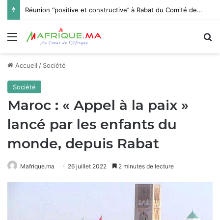
Réunion ‘’positive et constructive’’ à Rabat du Comité de direction de la FIFA
Menu
R
Accueil
/
Société
Société
Maroc : « Appel à la paix »
lancé par les enfants du
monde, depuis Rabat
Mafrique.ma
26 juillet 2022
2 minutes de lecture