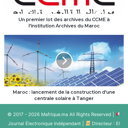
CCME
à
l'institution
Archives
Un premier lot des archives du CCME à
du
l'institution Archives du Maroc
Maroc
Maroc
:
lancement
de
la
construction
d'une
centrale
solaire
à
Maroc : lancement de la construction d'une
Tanger
centrale solaire à Tanger
© 2017 - 2026 Mafrique.ma All Rights Reserved |
Journal Électronique Indépendant |
Directeur : El