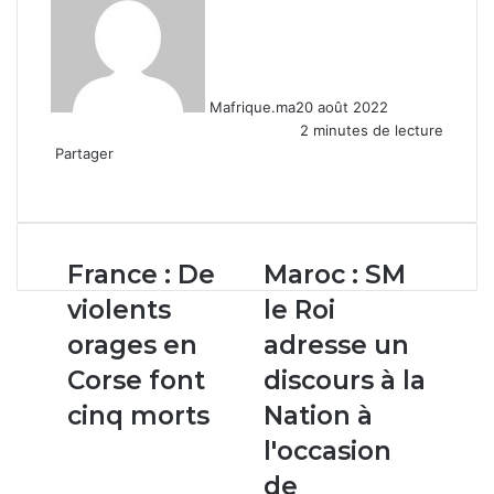
Mafrique.ma
20 août 2022
2 minutes de lecture
Partager
Facebook
X
Linkedin
WhatsApp
Partager
par
email
France :
Maroc :
France : De
Maroc : SM
De
SM
violents
le Roi
violents
le
orages
Roi
orages en
adresse un
en
adresse
Corse font
discours à la
Corse
un
font
discours
cinq morts
Nation à
cinq
à
l'occasion
morts
la
Nation
de