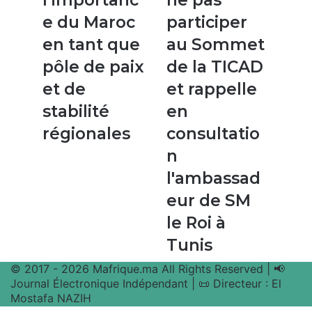
l’importanc
ne pas
Maroc
ne
e du Maroc
participer
en
pas
tant
participer
en tant que
au Sommet
que
au
pôle de paix
de la TICAD
pôle
Sommet
de
de
et de
et rappelle
paix
la
stabilité
en
et
TICAD
de
et
régionales
consultatio
stabilité
rappelle
n
régionales
en
consultation
l'ambassad
l'ambassadeur
eur de SM
de
SM
le Roi à
le
Tunis
Roi
à
© 2017 - 2026 Mafrique.ma All Rights Reserved | 📢
Tunis
Journal Électronique Indépendant | 📜 Directeur : El
Mostafa NAZIH