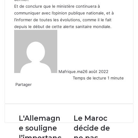
Et de conclure que le ministère continuera à
communiquer avec l’opinion publique nationale, et à
l’informer de toutes les évolutions, comme il le fait
depuis le début de cette alerte sanitaire mondiale.
Mafrique.ma
26 août 2022
Temps de lecture 1 minute
Partager
Facebook
X
Linkedin
WhatsApp
Partager
par
email
L'Allemagne
Le
L'Allemagn
Le Maroc
souligne
Maroc
e souligne
décide de
l’importance
décide
du
de