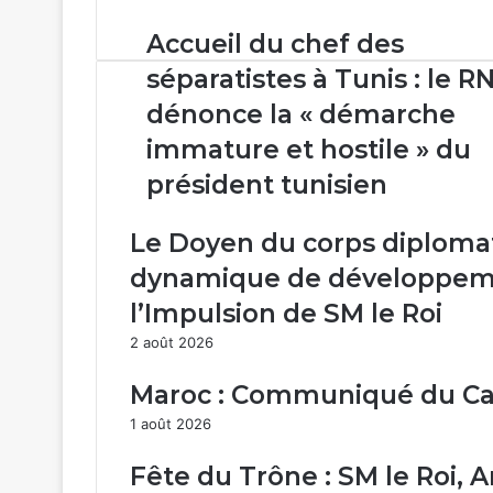
Accueil
Accueil du chef des
du
séparatistes à Tunis : le RN
chef
des
dénonce la « démarche
séparatistes
immature et hostile » du
à
Tunis
président tunisien
:
le
Le Doyen du corps diplomati
RNI
dénonce
dynamique de développem
la
l’Impulsion de SM le Roi
« démarche
immature
2 août 2026
et
hostile »
Maroc : Communiqué du Ca
du
1 août 2026
président
tunisien
Fête du Trône : SM le Roi, 