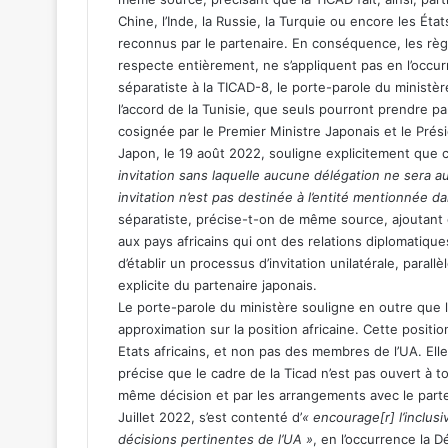
Chine, l’Inde, la Russie, la Turquie ou encore les Éta
reconnus par le partenaire. En conséquence, les règl
respecte entièrement, ne s’appliquent pas en l’occurr
séparatiste à la TICAD-8, le porte-parole du ministèr
l’accord de la Tunisie, que seuls pourront prendre pa
cosignée par le Premier Ministre Japonais et le Prési
Japon, le 19 août 2022, souligne explicitement que c
invitation sans laquelle aucune délégation ne sera aut
invitation n’est pas destinée à l’entité mentionnée d
séparatiste, précise-t-on de même source, ajoutant 
aux pays africains qui ont des relations diplomatiques
d’établir un processus d’invitation unilatérale, parallè
explicite du partenaire japonais.
Le porte-parole du ministère souligne en outre que 
approximation sur la position africaine. Cette positi
Etats africains, et non pas des membres de l’UA. Ell
précise que le cadre de la Ticad n’est pas ouvert à t
même décision et par les arrangements avec le parte
Juillet 2022, s’est contenté d’
« encourage[r] l’inclusiv
décisions pertinentes de l’UA »
, en l’occurrence la D