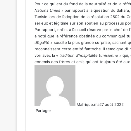
Pour ce qui est du fond de la neutralité et de la 
Nations Unies »
par rapport à la question du Sahara, 
Tunisie lors de l’adoption de la résolution 2602 du C
sérieux et légitime sur son soutien au processus pol
Par rapport, enfin, à l’accueil réservé par le chef de l
a noté que la référence obstinée du communiqué tu
d’égalité »
suscite la plus grande surprise, sachant q
reconnaissent cette entité fantoche. Il témoigne d’un a
voir avec la
« tradition d’hospitalité tunisienne »
qui, 
ennemis des frères et amis qui ont toujours été aux 
Mafrique.ma
27 août 2022
Partager
Facebook
X
Linkedin
WhatsApp
Partager
par
email