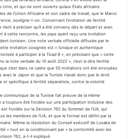
ts-Unis, et qui ne sont ouverts qu’aux États africains
es de l’Union Africaine et son cadre de travail, que le Maroc
ence, souligne-t-on. Concernant l’invitation de l’entité
e tient à préciser qu’il a été convenu dès le départ et avec
rt à cette rencontre, les pays ayant reçu une invitation
dent tunisien. Une note verbale officielle diffusée par le
ette invitation cosignée est
« l’unique et authentique
orisée à participer à la Ticad 8 »
, en précisant que
« cette
ans la note verbale du 10 août 2022 »
, c’est-à-dire l’entité
que c’est dans ce cadre que 50 invitations ont été envoyées
 avec le Japon et que la Tunisie n’avait donc pas le droit
le et spécifique à l’entité séparatiste, contre la volonté
le communiqué de la Tunisie fait preuve de la même
on a toujours été fondée sur une participation inclusive des
e est fondée sur la Décision 762 du Sommet de l’UA, qui
ous les membres de l’UA, et que le format est défini par la
naire. Même la résolution du Conseil exécutif de Lusaka de
ité »
tout en la conditionnant par
« la conformité avec les
écision 762, a-t-il expliqué.