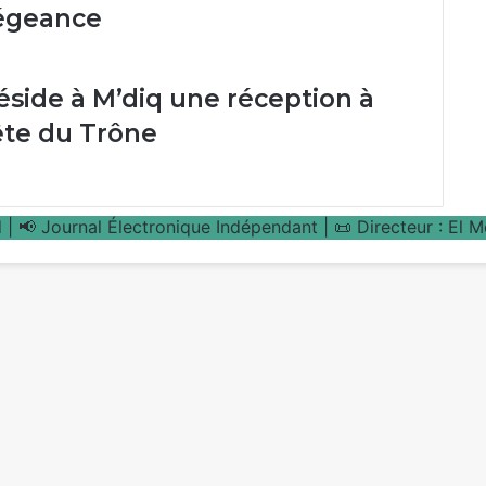
légeance
réside à M’diq une réception à
Fête du Trône
| 📢 Journal Électronique Indépendant | 📜 Directeur : El 