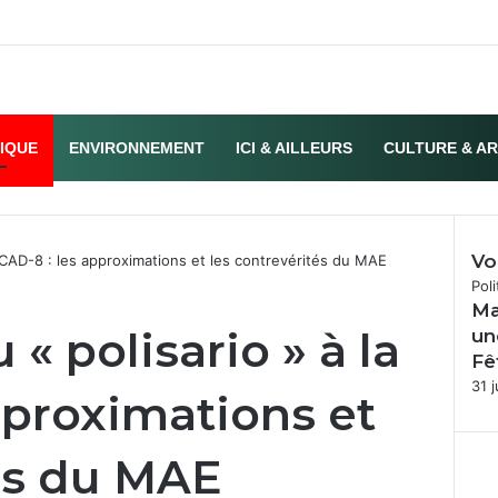
TIQUE
ENVIRONNEMENT
ICI & AILLEURS
CULTURE & A
Vo
 TICAD-8 : les approximations et les contrevérités du MAE
Fer
Poli
Ma
 « polisario » à la
un
Fê
31 j
pproximations et
tés du MAE