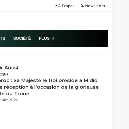
❓ A Propos
📝 Newsletter
Sidebar (barre
RTS
SOCIÉTÉ
PLUS
ir Aussi
mer
tique
roc : Sa Majesté le Roi préside à M’diq
e réception à l’occasion de la glorieuse
te du Trône
uillet 2026