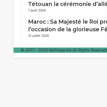
Tétouan la cérémonie d’al
1 août 2026
Maroc : Sa Majesté le Roi p
l’occasion de la glorieuse 
31 juillet 2026
© 2017 - 2026 Mafrique.ma All Rights Reserved 
Bouton
retour
en
haut
de
la
page