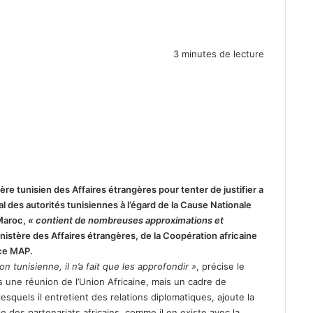
3 minutes de lecture
re tunisien des Affaires étrangères pour tenter de justifier a
al des autorités tunisiennes à l’égard de la Cause Nationale
 Maroc,
« contient de nombreuses approximations et
nistère des Affaires étrangères, de la Coopération africaine
nce MAP.
n tunisienne, il n’a fait que les approfondir »
, précise le
s une réunion de l’Union Africaine, mais un cadre de
lesquels il entretient des relations diplomatiques, ajoute la
ie des partenariats africains, comme il en existe avec la