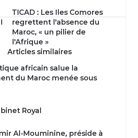
TICAD
TICAD : Les Iles Comores
:
I
regrettent l'absence du
Les
Iles
Maroc, « un pilier de
Comores
l'Afrique »
regrettent
l'absence
Articles similaires
du
Maroc,
que africain salue la
« un
pilier
ent du Maroc menée sous
de
l'Afrique »
binet Royal
Amir Al-Mouminine, préside à