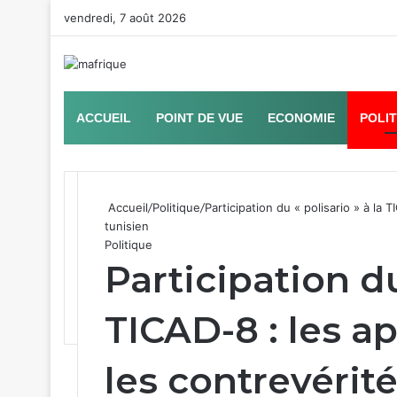
vendredi, 7 août 2026
ACCUEIL
POINT DE VUE
ECONOMIE
POLI
Accueil
/
Politique
/
Participation du « polisario » à la
tunisien
Politique
Participation du
TICAD-8 : les a
les contrevéri