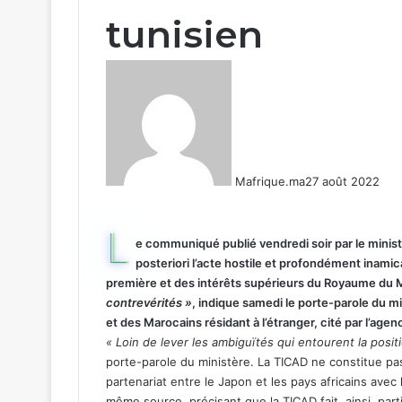
tunisien
Mafrique.ma
27 août 2022
L
e communiqué publié vendredi soir par le ministè
posteriori l’acte hostile et profondément inamic
première et des intérêts supérieurs du Royaume du
contrevérités »
, indique samedi le porte-parole du mi
et des Marocains résidant à l’étranger, cité par l’age
« Loin de lever les ambiguïtés qui entourent la positio
porte-parole du ministère. La TICAD ne constitue pa
partenariat entre le Japon et les pays africains avec 
même source, précisant que la TICAD fait, ainsi, part