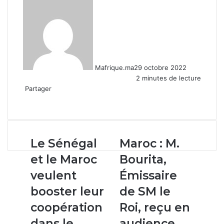
Mafrique.ma
29 octobre 2022
2 minutes de lecture
Partager
Facebook
X
Linkedin
WhatsApp
Partager
par
email
Le
Maroc :
Le Sénégal
Maroc : M.
Sénégal
M.
et le Maroc
Bourita,
et
Bourita,
le
Émissaire
veulent
Émissaire
Maroc
de
booster leur
de SM le
veulent
SM
booster
le
coopération
Roi, reçu en
leur
Roi,
dans le
audience