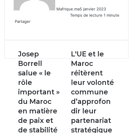
Mafrique.ma
5 janvier 2023
Temps de lecture 1 minute
Partager
Facebook
X
Linkedin
WhatsApp
Partager
par
email
Josep
L'UE
Josep
L'UE et le
Borrell
et
Borrell
Maroc
salue
le
« le
Maroc
salue « le
réitèrent
rôle
réitèrent
rôle
leur volonté
important »
leur
du
volonté
important »
commune
Maroc
commune
du Maroc
d’approfon
en
d’approfondir
matière
leur
en matière
dir leur
de
partenariat
de paix et
partenariat
paix
stratégique
et
de stabilité
stratégique