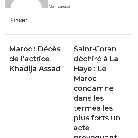
Mafrique.ma
Partager
Facebook
X
Linkedin
WhatsApp
Partager
par
email
Maroc :
Saint-
Maroc : Décès
Saint-Coran
Décès
Coran
de l’actrice
déchiré à La
de
déchiré
l’actrice
à
Khadija Assad
Haye : Le
Khadija
La
Maroc
Assad
Haye
:
condamne
Le
dans les
Maroc
condamne
termes les
dans
plus forts un
les
termes
acte
les
provoquant
plus