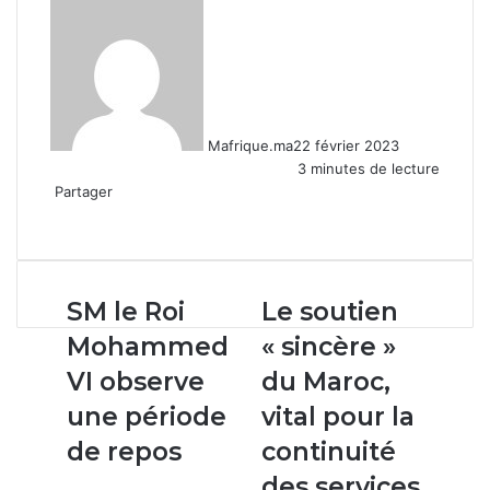
Mafrique.ma
22 février 2023
3 minutes de lecture
Partager
Facebook
X
Linkedin
WhatsApp
Partager
par
email
SM
Le
SM le Roi
Le soutien
le
soutien
Mohammed
« sincère »
Roi
« sincère »
Mohammed
du
VI observe
du Maroc,
VI
Maroc,
une période
vital pour la
observe
vital
une
pour
de repos
continuité
période
la
des services
de
continuité