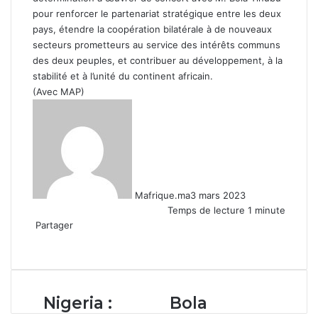
pour renforcer le partenariat stratégique entre les deux
pays, étendre la coopération bilatérale à de nouveaux
secteurs prometteurs au service des intérêts communs
des deux peuples, et contribuer au développement, à la
stabilité et à l’unité du continent africain.
(Avec MAP)
Mafrique.ma
3 mars 2023
Temps de lecture 1 minute
Partager
Facebook
X
Linkedin
WhatsApp
Partager
par
email
Nigeria
Bola
Nigeria :
Bola
:
Tinubu,