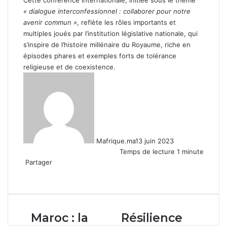
Cette conférence internationale, initiée sous le thème
« dialogue interconfessionnel : collaborer pour notre
avenir commun »
, reflète les rôles importants et
multiples joués par l’institution législative nationale, qui
s’inspire de l’histoire millénaire du Royaume, riche en
épisodes phares et exemples forts de tolérance
religieuse et de coexistence.
Mafrique.ma
13 juin 2023
Temps de lecture 1 minute
Partager
Facebook
X
Linkedin
WhatsApp
Partager
par
email
Maroc :
Résilience
Maroc : la
Résilience
la
climatique