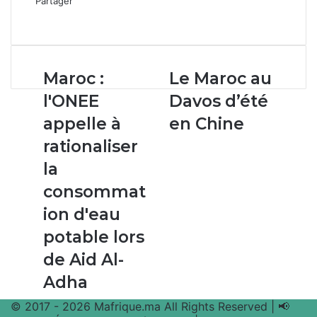
Partager
Facebook
X
Linkedin
WhatsApp
Partager
par
email
Maroc :
Le
Maroc :
Le Maroc au
l'ONEE
Maroc
l'ONEE
Davos d’été
appelle
au
à
Davos
appelle à
en Chine
rationaliser
d’été
rationaliser
la
en
consommation
Chine
la
d'eau
consommat
potable
lors
ion d'eau
de
potable lors
Aid
Al-
de Aid Al-
Adha
Adha
© 2017 - 2026 Mafrique.ma All Rights Reserved | 📢