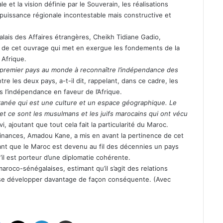
ale et la vision définie par le Souverain, les réalisations
puissance régionale incontestable mais constructive et
alais des Affaires étrangères, Cheikh Tidiane Gadio,
ce de cet ouvrage qui met en exergue les fondements de la
Afrique.
e premier pays au monde à reconnaître l’indépendance des
ntre les deux pays, a-t-il dit, rappelant, dans ce cadre, les
l’indépendance en faveur de l’Afrique.
erranée qui est une culture et un espace géographique. Le
 et ce sont les musulmans et les juifs marocains qui ont vécu
ivi, ajoutant que tout cela fait la particularité du Maroc.
 Finances, Amadou Kane, a mis en avant la pertinence de cet
ant que le Maroc est devenu au fil des décennies un pays
’il est porteur d’une diplomatie cohérente.
s maroco-sénégalaises, estimant qu’il s’agit des relations
à se développer davantage de façon conséquente. (Avec
Facebook
X
Linkedin
Partager par email