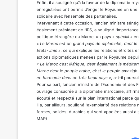
Enfin, il a souligné qu’à la faveur de la diplomatie roy
enregistrées ont permis d’ériger le Royaume en une 
solidaire avec l’ensemble des partenaires.
Intervenant à cette occasion, l’ancien ministre sénég
également président de l’IPS, a souligné l’importan
politique étrangère du Maroc, un pays
« spécial »
en 
« Le Maroc est un grand pays de diplomatie, c’est l
Etats-Unis »
, ce qui explique les relations étroites e
actions diplomatiques menées par le Royaume depuis 
« Le Maroc c’est l’Afrique, c’est également la médit
Maroc c’est le peuple arabe, c’est le peuple amazigh
en harmonie dans un très beau pays »
, a-t-il poursu
Pour sa part, l’ancien ministre de l’Economie et des
ouvrage consacrée à la diplomatie marocaine, affirm
écouté et respecté sur le plan international parce qu
Il a, par ailleurs, souligné l’exemplarité des relation
fermes, solides, durables qui sont appelées aussi 
MAP)