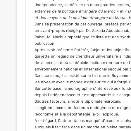
l’indépendance, se décline en deux grandes parties,
externes de la politique étrangère du Maroc »
et
« D
et des moyens de la politique étrangère du Maroc 
Dans sa présentation de cet ouvrage, préfacé par Ab
un avant-propos rédigé par Dr. Zakaria Abouddahab
Rabat, M. Naciri a rappelé que ce livre est une syn
publication.
Après avoir présenté l’intérêt, l’objet et les objectif
qui jette un regard de chercheur universitaire a indiq
de la nécessité où se déploie l’action extérieure de 
environnement national et international secoué par
Dans ce sens, il a insisté sur le fait que le Royaume 
les niveaux avec le monde extérieur ce qui a forgé s
Sur cette base, la monographie s’intéresse aux fond
depuis l’indépendance et s’est appesantie sur chaqu
d’autres facteurs, a noté le diplomate marocain.
Il s’agit en somme de facteurs endogènes et exogènes 
l’économie et à la géostratégie, a-t-il expliqué.
A cet égard, l’auteur n’a pas manqué d’exposer la phy
auxquels il fait face dans un monde en pleine mutati