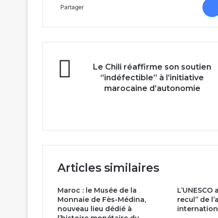
Partager
Le
Le Chili réaffirme son soutien
Chili
‘’indéfectible’’ à l’initiative
réaffirme
marocaine d’autonomie
son
soutien
‘’indéfectible’’
à
l’initiative
marocaine
d’autonomie
Articles similaires
Maroc : le Musée de la
L’UNESCO al
Monnaie de Fès-Médina,
recul’’ de l’
nouveau lieu dédié à
internation