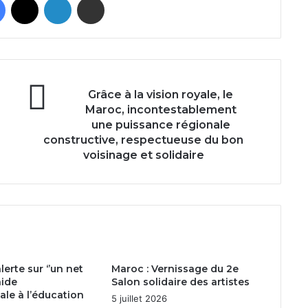
Grâce
Grâce à la vision royale, le
à
Maroc, incontestablement
la
une puissance régionale
vision
constructive, respectueuse du bon
royale,
voisinage et solidaire
le
Maroc,
incontestablement
une
puissance
régionale
constructive,
respectueuse
erte sur ‘’un net
Maroc : Vernissage du 2e
du
aide
Salon solidaire des artistes
bon
ale à l’éducation
5 juillet 2026
voisinage